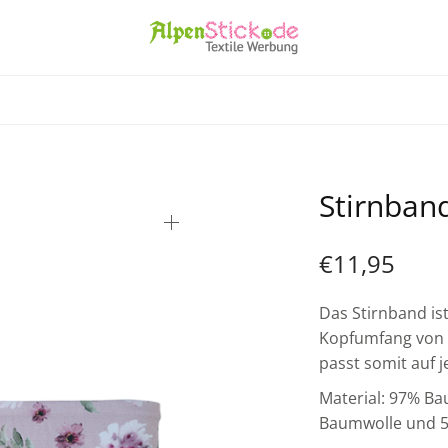
Stirnban
€
11,95
Das Stirnband is
Kopfumfang von c
passt somit auf 
Material: 97% B
Baumwolle und 5