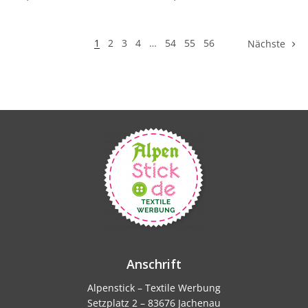
Produkt ansehen
Produkt ansehen
1
2
3
4
…
54
55
56
Nächste
Anschrift
Alpenstick – Textile Werbung
Setzplatz 2 – 83676 Jachenau