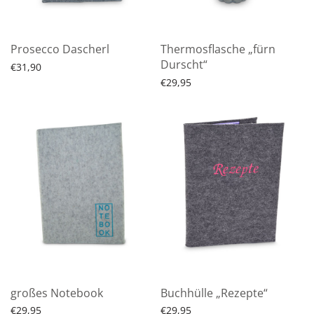
Prosecco Dascherl
Thermosflasche „fürn
Durscht“
€
31,90
€
29,95
In den Warenkorb
Produkt ansehen
großes Notebook
Buchhülle „Rezepte“
€
29,95
€
29,95