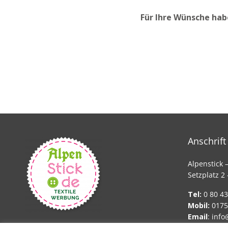
Für Ihre Wünsche hab
Anschrift
Alpenstick 
Setzplatz 2
Tel:
0 80 43
Mobil:
0175
Email
:
info