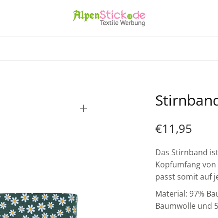
Stirnban
€
11,95
Das Stirnband is
Kopfumfang von c
passt somit auf 
Material: 97% B
Baumwolle und 5