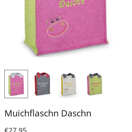
Muichflaschn Daschn
€
27,95