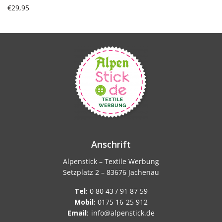
€
29,95
In den Warenkorb
Produkt ansehen
Anschrift
Alpenstick – Textile Werbung
Setzplatz 2 – 83676 Jachenau
Tel:
0 80 43 / 91 87 59
Mobil:
0175 16 25 912
Email
:
info@alpenstick.de