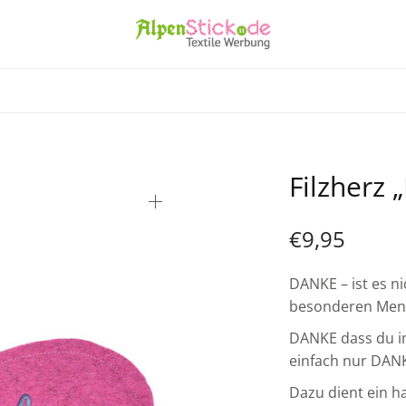
Filzherz 
€
9,95
DANKE – ist es n
besonderen Men
DANKE dass du im
einfach nur DAN
Dazu dient ein h