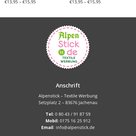
Preisspanne:
Preisspanne:
€
13,95
–
€
15,95
€
13,95
–
€
15,95
€13,95 bis
€13,95 bis
Ausführung wählen
Ausführung wählen
€15,95
€15,95
Anschrift
Alpenstick – Textile Werbung
Setzplatz 2 – 83676 Jachenau
Tel:
0 80 43 / 91 87 59
Mobil:
0175 16 25 912
Email
:
info@alpenstick.de