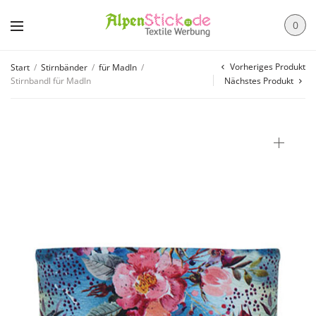
0
Vorheriges Produkt
Start
/
Stirnbänder
/
für Madln
/
Stirnbandl für Madln
Nächstes Produkt