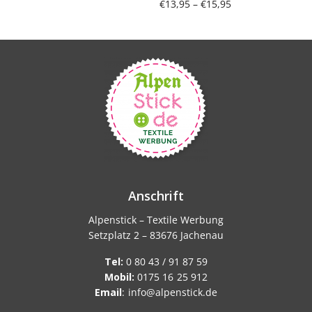
Preisspanne:
€
13,95
–
€
15,95
€13,95 bis
Weiterlesen
Ausführung wählen
€15,95
Anschrift
Alpenstick – Textile Werbung
Setzplatz 2 – 83676 Jachenau
Tel:
0 80 43 / 91 87 59
Mobil:
0175 16 25 912
Email
:
info@alpenstick.de