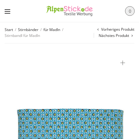
0
Vorheriges Produkt
Start
/
Stirnbänder
/
für Madln
/
Stirnbandl für Madln
Nächstes Produkt