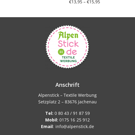
Preisspanne:
€
13,95
–
€
15,95
€13,95 bis
Weiterlesen
Ausführung wählen
€15,95
Anschrift
Alpenstick – Textile Werbung
Setzplatz 2 – 83676 Jachenau
Tel:
0 80 43 / 91 87 59
Mobil:
0175 16 25 912
Email
:
info@alpenstick.de