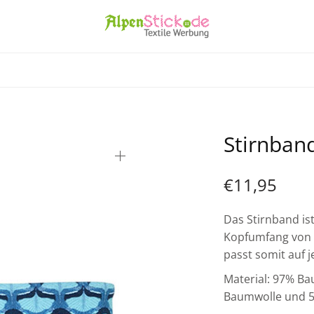
Stirnban
€
11,95
Das Stirnband is
Kopfumfang von c
passt somit auf 
Material: 97% B
Baumwolle und 5