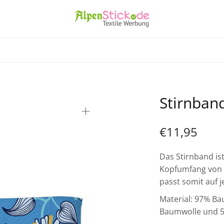
Stirnban
€
11,95
Das Stirnband is
Kopfumfang von c
passt somit auf 
Material: 97% B
Baumwolle und 5