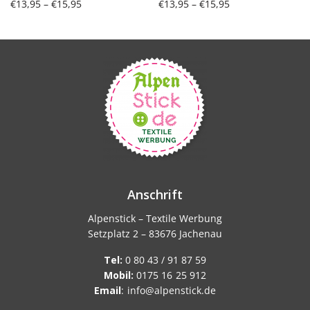
Preisspanne:
Preisspanne:
€
13,95
–
€
15,95
€
13,95
–
€
15,95
€13,95 bis
€13,95 bis
Ausführung wählen
Ausführung wählen
€15,95
€15,95
Anschrift
Alpenstick – Textile Werbung
Setzplatz 2 – 83676 Jachenau
Tel:
0 80 43 / 91 87 59
Mobil:
0175 16 25 912
Email
:
info@alpenstick.de