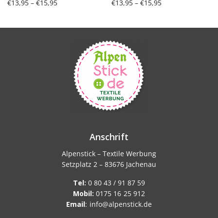
Preisspanne:
Preisspanne:
€
13,95
–
€
15,95
€
13,95
–
€
15,95
€13,95 bis
€13,95 bis
Ausführung wählen
Ausführung wählen
€15,95
€15,95
Anschrift
Alpenstick – Textile Werbung
Setzplatz 2 – 83676 Jachenau
Tel:
0 80 43 / 91 87 59
Mobil:
0175 16 25 912
Email
:
info@alpenstick.de