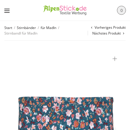
0
Vorheriges Produkt
Start
/
Stirnbänder
/
für Madln
/
Stirnbandl für Madln
Nächstes Produkt