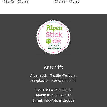
Preisspanne:
Preisspanne:
€
13,95
–
€
15,95
€
13,95
–
€
15,95
€13,95 bis
€13,95 bis
Ausführung wählen
Ausführung wählen
€15,95
€15,95
Anschrift
Alpenstick – Textile Werbung
Setzplatz 2 – 83676 Jachenau
Tel:
0 80 43 / 91 87 59
Mobil:
0175 16 25 912
Email
:
info@alpenstick.de