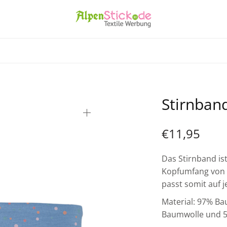
Stirnban
€
11,95
Das Stirnband is
Kopfumfang von c
passt somit auf 
Material: 97% B
Baumwolle und 5