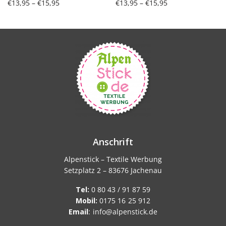
Preisspanne:
Preisspanne:
€
13,95
–
€
15,95
€
13,95
–
€
15,95
€13,95 bis
€13,95 bis
Ausführung wählen
Ausführung wählen
€15,95
€15,95
Anschrift
Alpenstick – Textile Werbung
Setzplatz 2 – 83676 Jachenau
Tel:
0 80 43 / 91 87 59
Mobil:
0175 16 25 912
Email
:
info@alpenstick.de