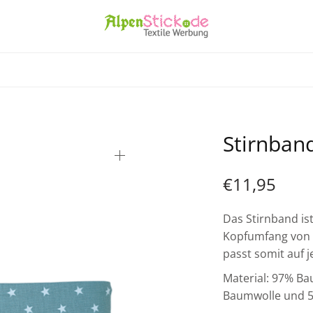
Stirnban
€
11,95
Das Stirnband is
Kopfumfang von c
passt somit auf 
Material: 97% B
Baumwolle und 5