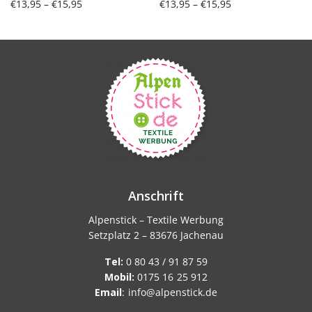
Preisspanne:
Preisspanne:
€
13,95
–
€
15,95
€
13,95
–
€
15,95
€13,95 bis
€13,95 bis
Ausführung wählen
Ausführung wählen
€15,95
€15,95
Anschrift
Alpenstick – Textile Werbung
Setzplatz 2 – 83676 Jachenau
Tel:
0 80 43 / 91 87 59
Mobil:
0175 16 25 912
Email
:
info@alpenstick.de