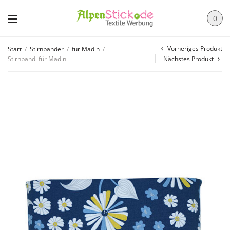
0
Vorheriges Produkt
Start
/
Stirnbänder
/
für Madln
/
Stirnbandl für Madln
Nächstes Produkt