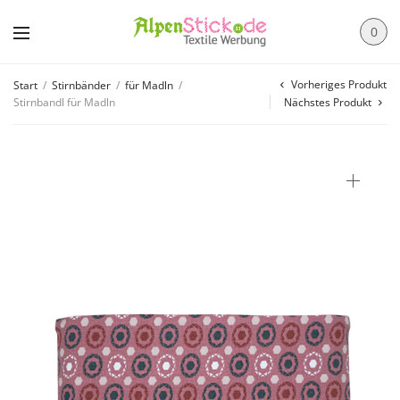
0
Vorheriges Produkt
Start
/
Stirnbänder
/
für Madln
/
Stirnbandl für Madln
Nächstes Produkt