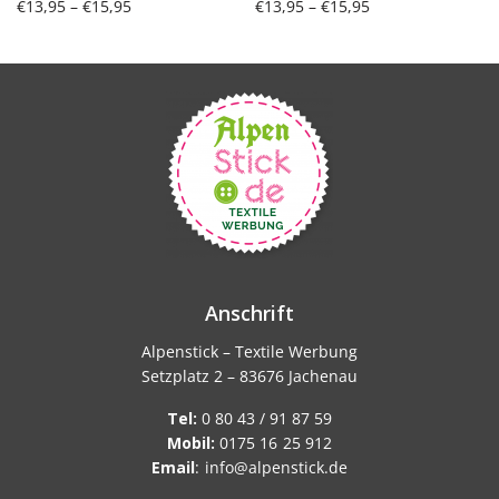
Preisspanne:
Preisspanne:
€
13,95
–
€
15,95
€
13,95
–
€
15,95
€13,95 bis
€13,95 bis
Ausführung wählen
Ausführung wählen
€15,95
€15,95
Anschrift
Alpenstick – Textile Werbung
Setzplatz 2 – 83676 Jachenau
Tel:
0 80 43 / 91 87 59
Mobil:
0175 16 25 912
Email
:
info@alpenstick.de