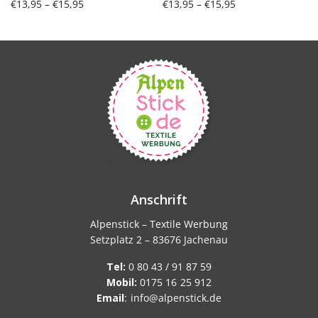
Preisspanne:
Preisspanne:
€
13,95
–
€
15,95
€
13,95
–
€
15,95
€13,95 bis
€13,95 bis
Ausführung wählen
Ausführung wählen
€15,95
€15,95
Anschrift
Alpenstick – Textile Werbung
Setzplatz 2 – 83676 Jachenau
Tel:
0 80 43 / 91 87 59
Mobil:
0175 16 25 912
Email
:
info@alpenstick.de