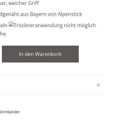
r, weicher Griff
dgenäht aus Bayern von Alpenstick
In den Warenkorb
Stirnbänder