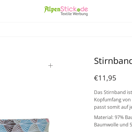
Stirnban
€
11,95
Das Stirnband is
Kopfumfang von c
passt somit auf 
Material: 97% B
Baumwolle und 5