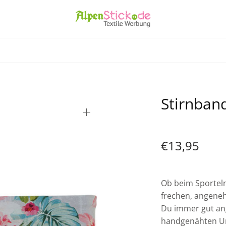
Stirnban
€
13,95
Ob beim Sporteln
frechen, angeneh
Du immer gut an
handgenähten Uni