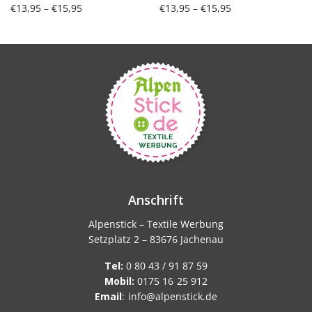
Preisspanne:
Preisspanne:
€
13,95
–
€
15,95
€
13,95
–
€
15,95
€13,95 bis
€13,95 bis
Ausführung wählen
Ausführung wählen
€15,95
€15,95
Anschrift
Alpenstick – Textile Werbung
Setzplatz 2 – 83676 Jachenau
Tel:
0 80 43 / 91 87 59
Mobil:
0175 16 25 912
Email
:
info@alpenstick.de