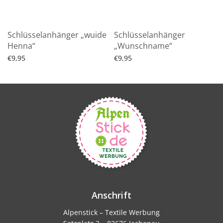
Schlüsselanhänger „wuide
Schlüsselanhänger
Henna“
„Wunschname“
€
9,95
€
9,95
Produkt ansehen
Produkt ansehen
Anschrift
Alpenstick – Textile Werbung