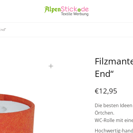
End“
Filzmant
End“
€
12,95
Die besten Ideen
Örtchen.
WC-Rolle mit ein
Hochwertig-hand