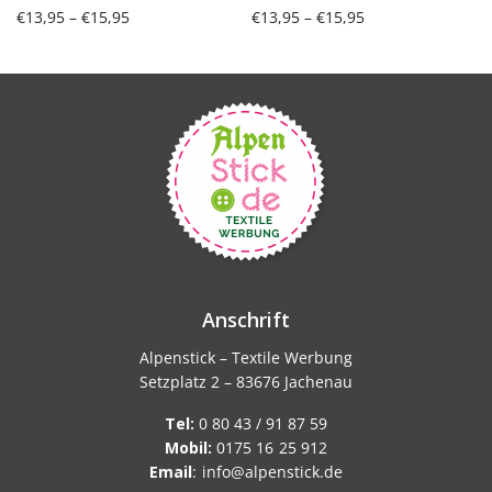
Preisspanne:
Preisspanne:
€
13,95
–
€
15,95
€
13,95
–
€
15,95
€13,95 bis
€13,95 bis
Ausführung wählen
Ausführung wählen
€15,95
€15,95
Anschrift
Alpenstick – Textile Werbung
Setzplatz 2 – 83676 Jachenau
Tel:
0 80 43 / 91 87 59
Mobil:
0175 16 25 912
Email
:
info@alpenstick.de