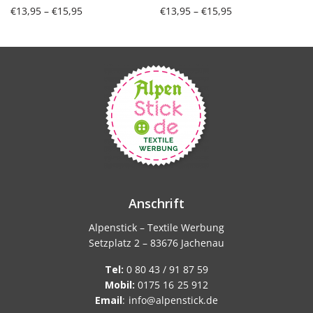
Preisspanne:
Preisspanne:
€
13,95
–
€
15,95
€
13,95
–
€
15,95
€13,95 bis
€13,95 bis
Ausführung wählen
Ausführung wählen
€15,95
€15,95
Anschrift
Alpenstick – Textile Werbung
Setzplatz 2 – 83676 Jachenau
Tel:
0 80 43 / 91 87 59
Mobil:
0175 16 25 912
Email
:
info@alpenstick.de